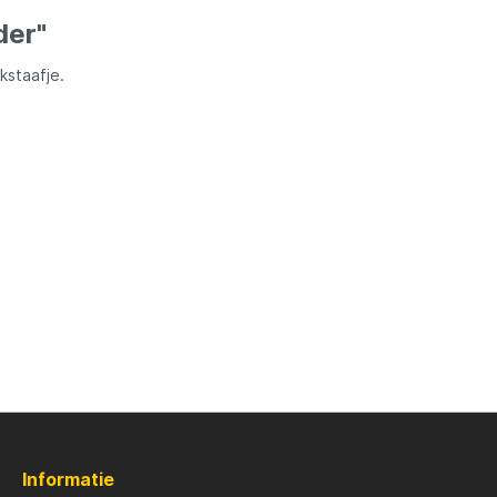
ures
Lowrance
der"
Maver
kstaafje.
l
MK Quattro
oot
Nash
PB Products
d
Pole Position
kle
Prologic
Informatie
Ridgemonkey