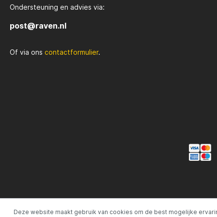
Ondersteuning en advies via:
Rozemijer
Salmo
post@raven.nl
Of via ons
contactformulier
.
Senshu
Shakes
Spiderwire
Spro
Team Deep Sea
Traxis
Viper
Waters
Yuki
Deze website maakt gebruik van cookies om de best mogelijke ervari