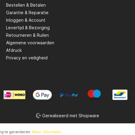
Bestellen & Betalen
Garantie & Reparatie
Savage Gear
Inloggen & Account
Levertijd & Bezorging
peare
Shimano
Retourneren & Ruilen
Algemene voorwaarden
Afdruck
Tackle Porn
Privacy en veiligheid
Troutlook
ide
Westin
Gerealiseerd met Shopware
ng te garanderen.
Meer informatie...