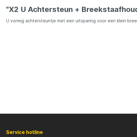
LFT
Libra L
"X2 U Achtersteun + Breekstaafhou
Mainline
Matrix
U vormig achtersteuntje met een uitsparing voor een klein bree
Minn Kota
Mitchel
MTC
Muck B
Ondex Spinners
Owner
Plano
Polaroi
Pro Line
Pro Tac
Service hotline
Raymarine
Rapala