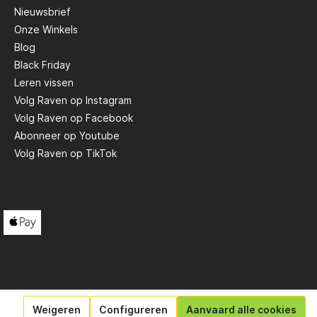
Nieuwsbrief
Onze Winkels
Scotty
Blog
Black Friday
Solar
Leren vissen
Volg Raven op Instagram
Volg Raven op Facebook
Tasty Baits
Abonneer op Youtube
Volg Raven op TikTok
Veltic Spinners
X2
Weigeren
Configureren
Aanvaard alle cookies