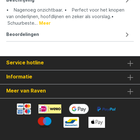
• Nagenoeg onzichtbaar. • Perfect voor het knopen
van onderlijnen, hoofdlijnen en zeker als voorslag.•
Schuurbeste…
Meer
Beoordelingen
Service hotline
Informatie
Meer van Raven